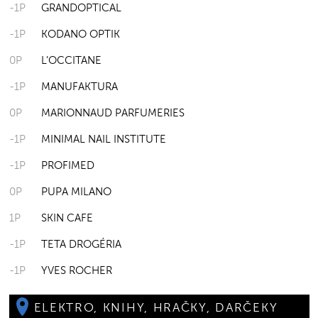
-1P
GRANDOPTICAL
-1P
KODANO OPTIK
0P
L’OCCITANE
-1P
MANUFAKTURA
0P
MARIONNAUD PARFUMERIES
-1P
MINIMAL NAIL INSTITUTE
-1P
PROFIMED
0P
PUPA MILANO
1P
SKIN CAFE
-1P
TETA DROGÉRIA
-1P
YVES ROCHER
ELEKTRO, KNIHY, HRAČKY, DARČEKY