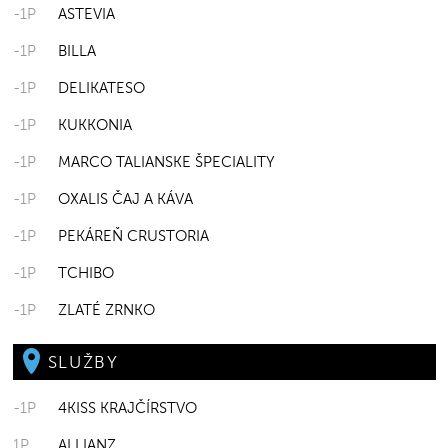
-1P
ASTEVIA
-1P
BILLA
-1P
DELIKATESO
-1P
KUKKONIA
-1P
MARCO TALIANSKE ŠPECIALITY
-1P
OXALIS ČAJ A KÁVA
-1P
PEKÁREŇ CRUSTORIA
-1P
TCHIBO
-1P
ZLATÉ ZRNKO
SLUŽBY
-1P
4KISS KRAJČÍRSTVO
1P
ALLIANZ