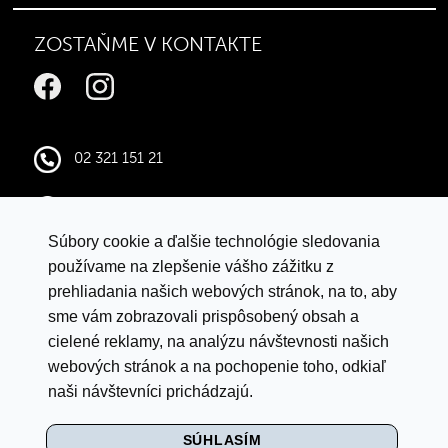
ZOSTAŇME V KONTAKTE
02 321 151 21
infocentral@central.sk
Súbory cookie a ďalšie technológie sledovania
Google mapy
používame na zlepšenie vášho zážitku z
prehliadania našich webových stránok, na to, aby
sme vám zobrazovali prispôsobený obsah a
VYHLÁSENIE O OCHRANE ÚDAJOV
cielené reklamy, na analýzu návštevnosti našich
LETNÁ SÚŤAŽ S ISTYLE
webových stránok a na pochopenie toho, odkiaľ
naši návštevníci prichádzajú.
PRAVIDLÁ SÚŤAŽE „BACK TO SCHOOL"
SÚHLASÍM
MULTI