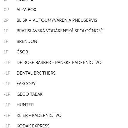
0P
ALZA BOX
2P
BLISK – AUTOUMYVÁREŇ A PNEUSERVIS
1P
BRATISLAVSKÁ VODÁRENSKÁ SPOLOČNOSŤ
1P
BRENDON
1P
ČSOB
-1P
DE ROSE BARBER - PÁNSKE KADERNÍCTVO
-1P
DENTAL BROTHERS
-1P
FAXCOPY
-1P
GECO TABAK
-1P
HUNTER
-1P
KLIER - KADERNÍCTVO
-1P
KODAK EXPRESS