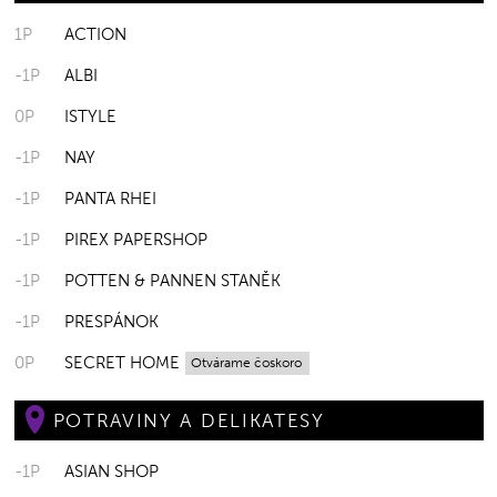
1P
ACTION
-1P
ALBI
0P
ISTYLE
-1P
NAY
-1P
PANTA RHEI
-1P
PIREX PAPERSHOP
-1P
POTTEN & PANNEN STANĚK
-1P
PRESPÁNOK
0P
SECRET HOME
Otvárame čoskoro
POTRAVINY A DELIKATESY
-1P
ASIAN SHOP