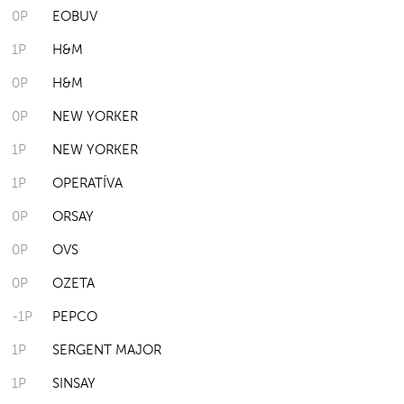
0P
EOBUV
1P
H&M
0P
H&M
0P
NEW YORKER
1P
NEW YORKER
1P
OPERATÍVA
0P
ORSAY
0P
OVS
0P
OZETA
-1P
PEPCO
1P
SERGENT MAJOR
1P
SINSAY