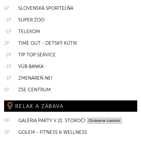
1P
SLOVENSKÁ SPORITEĽŇA
-1P
SUPER ZOO
-1P
TELEKOM
2P
TIME OUT - DETSKÝ KÚTIK
-1P
TIP TOP SERVICE
-1P
VÚB BANKA
-1P
ZMENÁREŇ NEI
1P
ZSE CENTRUM
RELAX A ZÁBAVA
0P
GALÉRIA PARTY V 21. STOROČÍ
Otvárame čoskoro
2P
GOLEM - FITNESS & WELLNESS