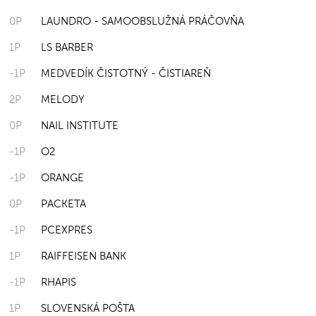
0P
LAUNDRO - SAMOOBSLUŽNÁ PRÁČOVŇA
1P
LS BARBER
-1P
MEDVEDÍK ČISTOTNÝ - ČISTIAREŇ
2P
MELODY
0P
NAIL INSTITUTE
-1P
O2
-1P
ORANGE
0P
PACKETA
-1P
PCEXPRES
1P
RAIFFEISEN BANK
-1P
RHAPIS
1P
SLOVENSKÁ POŠTA