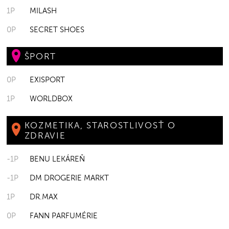
1P
MILASH
0P
SECRET SHOES
ŠPORT
0P
EXISPORT
1P
WORLDBOX
KOZMETIKA, STAROSTLIVOSŤ O
ZDRAVIE
-1P
BENU LEKÁREŇ
-1P
DM DROGERIE MARKT
1P
DR.MAX
0P
FANN PARFUMÉRIE