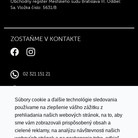
Obchodný register Mestského súdu Bratislava III, Oddiel:
Sa, Vložka číslo: 5631/B
ZOSTAŇME V KONTAKTE
02 321 151 21
infocentral@central.sk
Súbory cookie a ďalšie technológie sledovania
Google mapy
používame na zlepšenie vášho zážitku z
prehliadania našich webových stránok, na to, aby
sme vám zobrazovali prispôsobený obsah a
VYHLÁSENIE O OCHRANE ÚDAJOV
cielené reklamy, na analýzu návštevnosti našich
LETNÁ SÚŤAŽ S ISTYLE