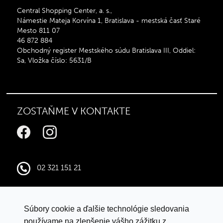
Central Shopping Center, a. s.,
Námestie Mateja Korvína 1, Bratislava - mestská časť Staré
Mesto 811 07
46 872 884
Obchodný register Mestského súdu Bratislava III, Oddiel:
Sa, Vložka číslo: 5631/B
ZOSTAŇME V KONTAKTE
02 321 151 21
infocentral@central.sk
Súbory cookie a ďalšie technológie sledovania
Google mapy
používame na zlepšenie vášho zážitku z