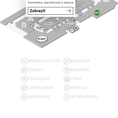
Kozmetika, starostlivosť o zdravie
Zobraziť
PREBAĽOVACÍ PULT
ESKALÁTOR
TOALETY
BANKOMAT
FOOD COURT
VÝŤAH
CENTRAL PARK
INFOPULT
PARKOVANIE
DETSKÉ IHRISKO