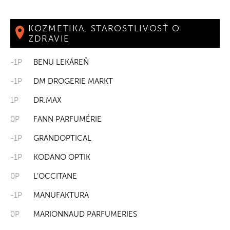
KOZMETIKA, STAROSTLIVOSŤ O
ZDRAVIE
-1P
BENU LEKÁREŇ
-1P
DM DROGERIE MARKT
1P
DR.MAX
0P
FANN PARFUMÉRIE
-1P
GRANDOPTICAL
-1P
KODANO OPTIK
0P
L’OCCITANE
-1P
MANUFAKTURA
0P
MARIONNAUD PARFUMERIES