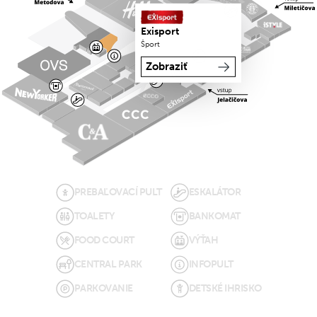
Exisport
Šport
Zobraziť
PREBAĽOVACÍ PULT
ESKALÁTOR
TOALETY
BANKOMAT
FOOD COURT
VÝŤAH
CENTRAL PARK
INFOPULT
PARKOVANIE
DETSKÉ IHRISKO