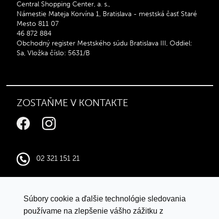
Central Shopping Center, a. s.,
Námestie Mateja Korvína 1, Bratislava - mestská časť Staré
Mesto 811 07
46 872 884
Obchodný register Mestského súdu Bratislava III, Oddiel:
Sa, Vložka číslo: 5631/B
ZOSTAŇME V KONTAKTE
02 321 151 21
infocentral@central.sk
Súbory cookie a ďalšie technológie sledovania
Google mapy
používame na zlepšenie vášho zážitku z