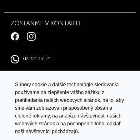
ZOSTAŇME V KONTAKTE
02 321 151 21
infocentral@central.sk
Súbory cookie a ďalšie technológie sledovania
Google mapy
používame na zlepšenie vášho zážitku z
prehliadania našich webových stránok, na to, aby
sme vám zobrazovali prispôsobený obsah a
VYHLÁSENIE O OCHRANE ÚDAJOV
cielené reklamy, na analýzu návštevnosti našich
LETNÁ SÚŤAŽ S ISTYLE
webových stránok a na pochopenie toho, odkiaľ
naši návštevníci prichádzajú.
PRAVIDLÁ SÚŤAŽE „BACK TO SCHOOL"