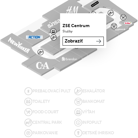
ZSE Centrum
Služby
Zobraziť
PREBAĽOVACÍ PULT
ESKALÁTOR
TOALETY
BANKOMAT
FOOD COURT
VÝŤAH
CENTRAL PARK
INFOPULT
PARKOVANIE
DETSKÉ IHRISKO