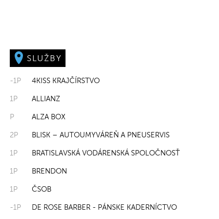
SLUŽBY
-1P
4KISS KRAJČÍRSTVO
1P
ALLIANZ
P
ALZA BOX
2P
BLISK – AUTOUMYVÁREŇ A PNEUSERVIS
1P
BRATISLAVSKÁ VODÁRENSKÁ SPOLOČNOSŤ
1P
BRENDON
1P
ČSOB
-1P
DE ROSE BARBER - PÁNSKE KADERNÍCTVO