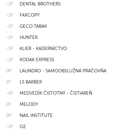
-1P
DENTAL BROTHERS
-1P
FAXCOPY
-1P
GECO TABAK
-1P
HUNTER
-1P
KLIER - KADERNÍCTVO
-1P
KODAK EXPRESS
0P
LAUNDRO - SAMOOBSLUŽNÁ PRÁČOVŇA
1P
LS BARBER
-1P
MEDVEDÍK ČISTOTNÝ - ČISTIAREŇ
2P
MELODY
0P
NAIL INSTITUTE
-1P
O2