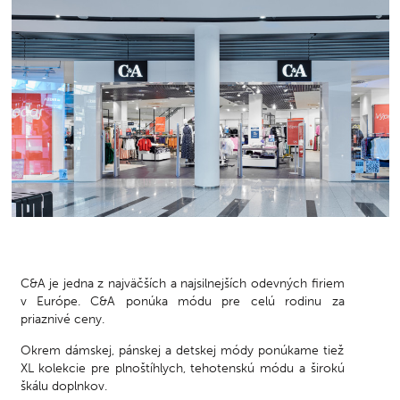
C&A je jedna z najväčších a najsilnejších odevných firiem
v Európe. C&A ponúka módu pre celú rodinu za
priaznivé ceny.
Okrem dámskej, pánskej a detskej módy ponúkame tiež
XL kolekcie pre plnoštíhlych, tehotenskú módu a širokú
škálu doplnkov.