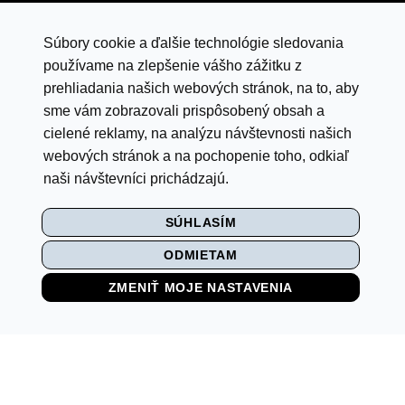
infocentral@central.sk
Súbory cookie a ďalšie technológie sledovania
Google mapy
používame na zlepšenie vášho zážitku z
prehliadania našich webových stránok, na to, aby
sme vám zobrazovali prispôsobený obsah a
VYHLÁSENIE O OCHRANE ÚDAJOV
cielené reklamy, na analýzu návštevnosti našich
LETNÁ SÚŤAŽ S ISTYLE
webových stránok a na pochopenie toho, odkiaľ
naši návštevníci prichádzajú.
PRAVIDLÁ SÚŤAŽE „BACK TO SCHOOL"
SÚHLASÍM
MULTI
ODMIETAM
NASTAVENIE COOKIES
ZMENIŤ MOJE NASTAVENIA
VIDEO MONITORING
© CENTRAL 2026