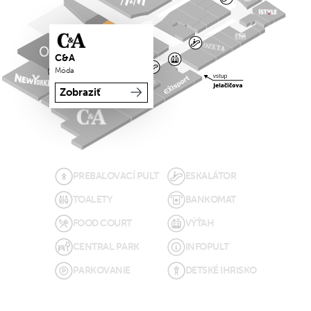
C&A
Móda
Zobraziť
PREBAĽOVACÍ PULT
ESKALÁTOR
TOALETY
BANKOMAT
FOOD COURT
VÝŤAH
CENTRAL PARK
INFOPULT
PARKOVANIE
DETSKÉ IHRISKO