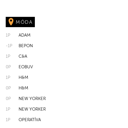
MÓDA
1P
ADAM
-1P
BEPON
1P
C&A
0P
EOBUV
1P
H&M
0P
H&M
0P
NEW YORKER
1P
NEW YORKER
1P
OPERATÍVA