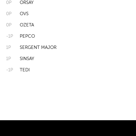
0P
ORSAY
0P
OVS
0P
OZETA
-1P
PEPCO
1P
SERGENT MAJOR
1P
SINSAY
-1P
TEDI