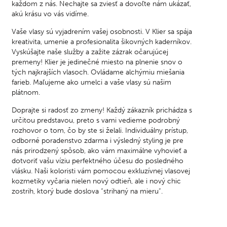
každom z nás. Nechajte sa zviesť a dovoľte nám ukázať,
akú krásu vo vás vidíme.
Vaše vlasy sú vyjadrením vašej osobnosti. V Klier sa spája
kreativita, umenie a profesionalita šikovných kaderníkov.
Vyskúšajte naše služby a zažite zázrak očarujúcej
premeny! Klier je jedinečné miesto na plnenie snov o
tých najkrajších vlasoch. Ovládame alchýmiu miešania
farieb. Maľujeme ako umelci a vaše vlasy sú našim
plátnom.
Doprajte si radosť zo zmeny! Každý zákazník prichádza s
určitou predstavou, preto s vami vedieme podrobný
rozhovor o tom, čo by ste si želali. Individuálny prístup,
odborné poradenstvo zdarma i výsledný styling je pre
nás prirodzený spôsob, ako vám maximálne vyhovieť a
dotvoriť vašu víziu perfektného účesu do posledného
vlásku. Naši koloristi vám pomocou exkluzívnej vlasovej
kozmetiky vyčaria nielen nový odtieň, ale i nový chic
zostrih, ktorý bude doslova “strihaný na mieru”.