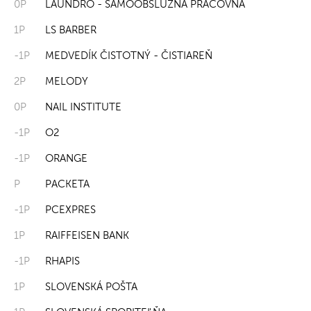
0P
LAUNDRO - SAMOOBSLUŽNÁ PRÁČOVŇA
1P
LS BARBER
-1P
MEDVEDÍK ČISTOTNÝ - ČISTIAREŇ
2P
MELODY
0P
NAIL INSTITUTE
-1P
O2
-1P
ORANGE
P
PACKETA
-1P
PCEXPRES
1P
RAIFFEISEN BANK
-1P
RHAPIS
1P
SLOVENSKÁ POŠTA