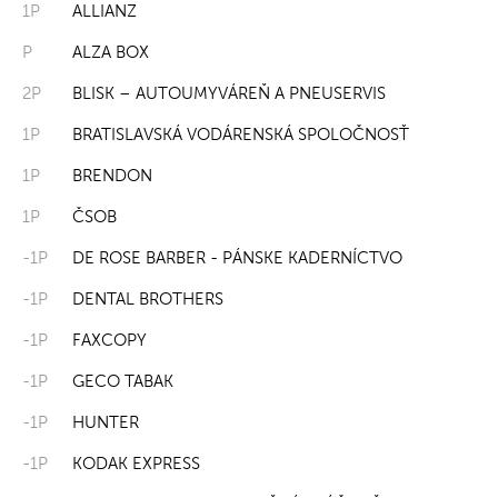
1P
ALLIANZ
P
ALZA BOX
2P
BLISK – AUTOUMYVÁREŇ A PNEUSERVIS
1P
BRATISLAVSKÁ VODÁRENSKÁ SPOLOČNOSŤ
1P
BRENDON
1P
ČSOB
-1P
DE ROSE BARBER - PÁNSKE KADERNÍCTVO
-1P
DENTAL BROTHERS
-1P
FAXCOPY
-1P
GECO TABAK
-1P
HUNTER
-1P
KODAK EXPRESS