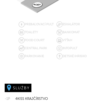
PREBAĽOVACÍ PULT
ESKALÁTOR
TOALETY
BANKOMAT
FOOD COURT
VÝŤAH
CENTRAL PARK
INFOPULT
PARKOVANIE
DETSKÉ IHRISKO
SLUŽBY
-1P
4KISS KRAJČÍRSTVO