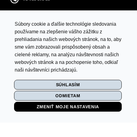
infocentral@central.sk
Súbory cookie a ďalšie technológie sledovania
Google mapy
používame na zlepšenie vášho zážitku z
prehliadania našich webových stránok, na to, aby
sme vám zobrazovali prispôsobený obsah a
VYHLÁSENIE O OCHRANE ÚDAJOV
cielené reklamy, na analýzu návštevnosti našich
LETNÁ SÚŤAŽ S ISTYLE
webových stránok a na pochopenie toho, odkiaľ
naši návštevníci prichádzajú.
PRAVIDLÁ SÚŤAŽE „BACK TO SCHOOL"
SÚHLASÍM
MULTI
ODMIETAM
NASTAVENIE COOKIES
ZMENIŤ MOJE NASTAVENIA
VIDEO MONITORING