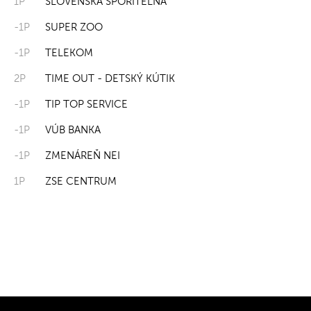
1P
SLOVENSKÁ SPORITEĽŇA
-1P
SUPER ZOO
-1P
TELEKOM
2P
TIME OUT - DETSKÝ KÚTIK
-1P
TIP TOP SERVICE
-1P
VÚB BANKA
-1P
ZMENÁREŇ NEI
1P
ZSE CENTRUM