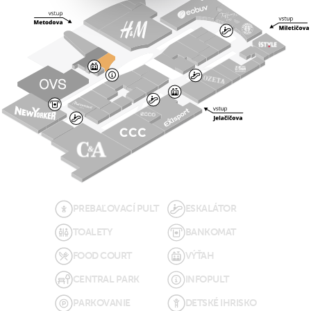
PREBAĽOVACÍ PULT
ESKALÁTOR
TOALETY
BANKOMAT
FOOD COURT
VÝŤAH
CENTRAL PARK
INFOPULT
PARKOVANIE
DETSKÉ IHRISKO