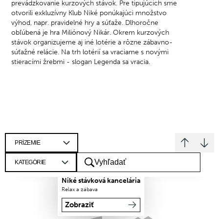
prevádzkovanie kurzových stávok. Pre tipujúcich sme
otvorili exkluzívny Klub Niké ponúkajúci množstvo
výhod, napr. pravidelné hry a súťaže. Dlhoročne
obľúbená je hra Miliónový Nikár. Okrem kurzových
stávok organizujeme aj iné lotérie a rôzne zábavno-
súťažné relácie. Na trh lotérií sa vraciame s novými
stieracími žrebmi - slogan Legenda sa vracia.
Niké stávková kancelária
Relax a zábava
Zobraziť