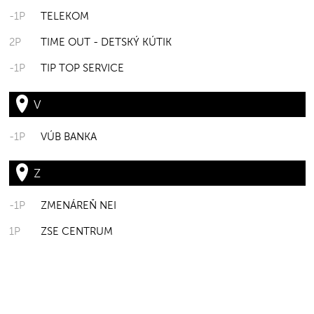
-1P
TELEKOM
2P
TIME OUT - DETSKÝ KÚTIK
-1P
TIP TOP SERVICE
V
-1P
VÚB BANKA
Z
-1P
ZMENÁREŇ NEI
1P
ZSE CENTRUM