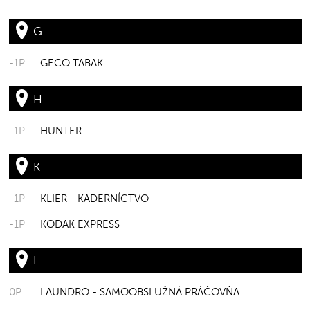
G
-1P
GECO TABAK
H
-1P
HUNTER
K
-1P
KLIER - KADERNÍCTVO
-1P
KODAK EXPRESS
L
0P
LAUNDRO - SAMOOBSLUŽNÁ PRÁČOVŇA