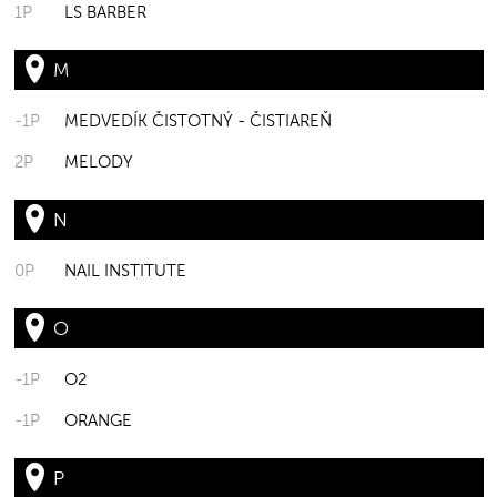
1P
LS BARBER
M
-1P
MEDVEDÍK ČISTOTNÝ - ČISTIAREŇ
2P
MELODY
N
0P
NAIL INSTITUTE
O
-1P
O2
-1P
ORANGE
P