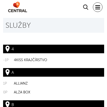
Hľadať
SLUŽBY
4
-1P
4KISS KRAJČÍRSTVO
A
1P
ALLIANZ
0P
ALZA BOX
B