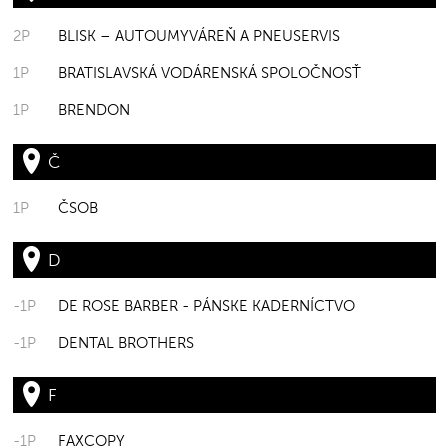
2P
BLISK – AUTOUMYVÁREŇ A PNEUSERVIS
1P
BRATISLAVSKÁ VODÁRENSKÁ SPOLOČNOSŤ
1P
BRENDON
Č
1P
ČSOB
D
-1P
DE ROSE BARBER - PÁNSKE KADERNÍCTVO
-1P
DENTAL BROTHERS
F
-1P
FAXCOPY