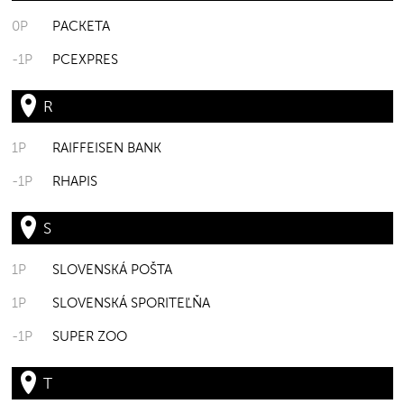
0P
PACKETA
-1P
PCEXPRES
R
1P
RAIFFEISEN BANK
-1P
RHAPIS
S
1P
SLOVENSKÁ POŠTA
1P
SLOVENSKÁ SPORITEĽŇA
-1P
SUPER ZOO
T