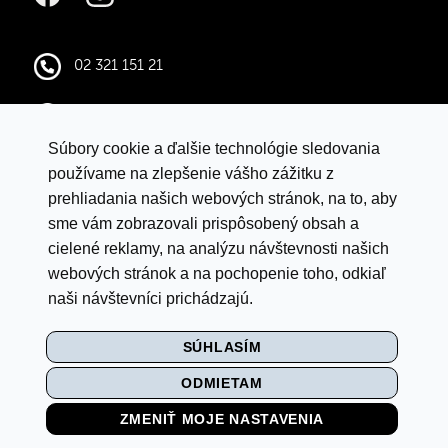
02 321 151 21
infocentral@central.sk
Súbory cookie a ďalšie technológie sledovania
Google mapy
používame na zlepšenie vášho zážitku z
prehliadania našich webových stránok, na to, aby
sme vám zobrazovali prispôsobený obsah a
VYHLÁSENIE O OCHRANE ÚDAJOV
cielené reklamy, na analýzu návštevnosti našich
LETNÁ SÚŤAŽ S ISTYLE
webových stránok a na pochopenie toho, odkiaľ
naši návštevníci prichádzajú.
PRAVIDLÁ SÚŤAŽE „BACK TO SCHOOL"
SÚHLASÍM
MULTI
ODMIETAM
NASTAVENIE COOKIES
ZMENIŤ MOJE NASTAVENIA
VIDEO MONITORING