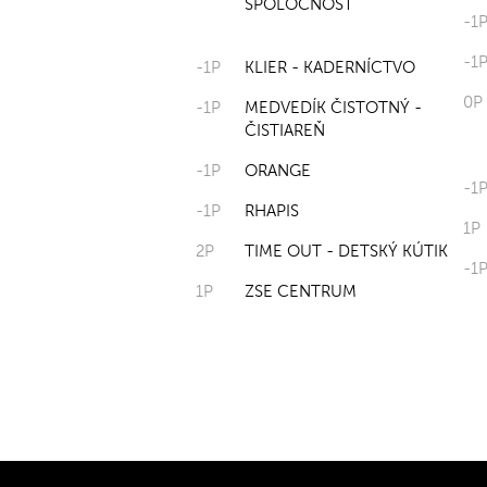
SPOLOČNOSŤ
-1
-1
-1P
KLIER - KADERNÍCTVO
0P
-1P
MEDVEDÍK ČISTOTNÝ -
ČISTIAREŇ
-1P
ORANGE
-1
-1P
RHAPIS
1P
2P
TIME OUT - DETSKÝ KÚTIK
-1
1P
ZSE CENTRUM