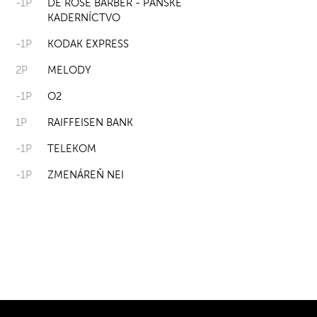
-1P
DE ROSE BARBER - PÁNSKE
KADERNÍCTVO
-1P
KODAK EXPRESS
2P
MELODY
-1P
O2
1P
RAIFFEISEN BANK
-1P
TELEKOM
-1P
ZMENÁREŇ NEI