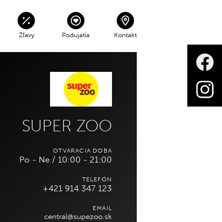
Zľavy
Podujatia
Kontakt
Sobota - Nedeľa
V čase 06:00 - 22:00
zdarma
SUPER ZOO
Parkovné mimo prevádzky 3€
každá začatá hodina
OTVÁRACIA DOBA
Po - Ne / 10:00 - 21:00
KONTAKTY NA SPRÁVU CENTRA
 mimo otváracích hodín, avšak
TELEFÓN
odová.
+421 914 347 123
EMAIL
central@supezoo.sk
INFOPULT/INFORMÁCIE