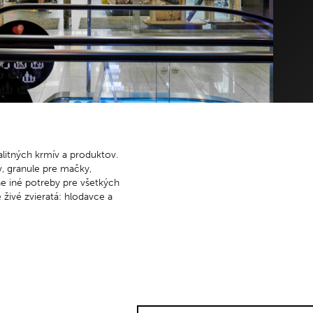
 ne: 8.00 – 22.00
so – ne: 16.00 – 22.00
 ELEKTRODOM
DETSKÝ KÚTIK - TIME OUT
 ne: 9.00 – 21.00
po – ne: 9.00 – 21.00
emné parkovisko je otvorené denne od 06.00 – 22.00h.
itných krmív a produktov.
v, granule pre mačky,
ne iné potreby pre všetkých
živé zvieratá: hlodavce a