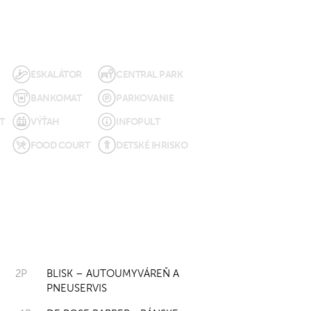
ESKALÁTOR
CENTRAL PARK
BANKOMAT
PARKOVANIE
T
VÝŤAH
INFOPULT
FOOD COURT
DETSKÉ IHRISKO
2P
BLISK – AUTOUMYVÁREŇ A
PNEUSERVIS