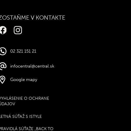
ZOSTAŇME V KONTAKTE
02 321 151 21
infocentral@central.sk
Google mapy
VYHLÁSENIE O OCHRANE
ÚDAJOV
LETNÁ SÚŤAŽ S ISTYLE
PRAVIDLÁ SÚŤAŽE „BACK TO