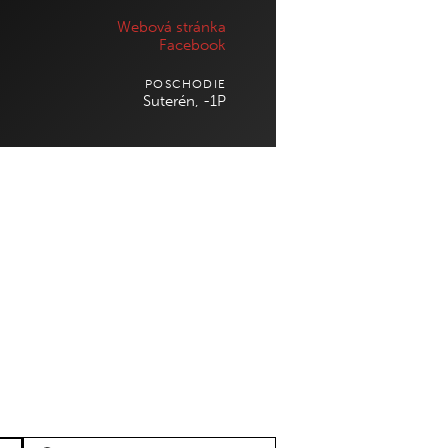
RIADITEĽ
Po – Ne
: 09:00 – 21:00
Webová stránka
NÁKUPNÉHO CENTRA
Facebook
/ PRENÁJMY
02 321 151 21
NÁJOMNÝCH
POSCHODIE
infocentral@central.sk
JEDNOTIEK
Suterén, -1P
Google mapy
Igor Valent
Email:
ivalent@multi.eu
TECHNICKÝ
MARKETING /
DISPEČING
KRÁTKODOBÉ
Tel
:
+421 918 502 353
PRENÁJMY
STRÁŽNA SLUŽBA
Andrea Ostrihon
24/7
Email:
aostrihon@multi.eu
Tel
:
+421 907 937 830
OHLASOVŇA
POŽIAROV
Tel
:
+421 (2) 38 10 10 10