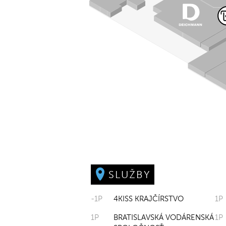
SLUŽBY
-1P
4KISS KRAJČÍRSTVO
1P
1P
BRATISLAVSKÁ VODÁRENSKÁ
1P