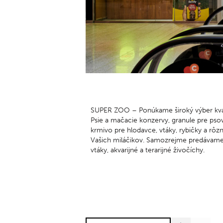
so –
NAY
po –
Podz
SUPER ZOO – Ponúkame široký výber kval
Psie a mačacie konzervy, granule pre pso
krmivo pre hlodavce, vtáky, rybičky a rôz
Vašich miláčikov. Samozrejme predávame 
vtáky, akvarijné a terarijné živočíchy.