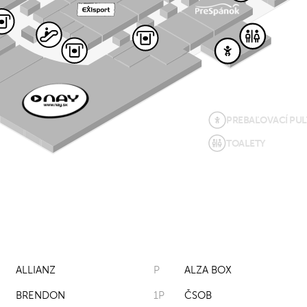
PREBAĽOVACÍ PUL
TOALETY
ALLIANZ
P
ALZA BOX
BRENDON
1P
ČSOB