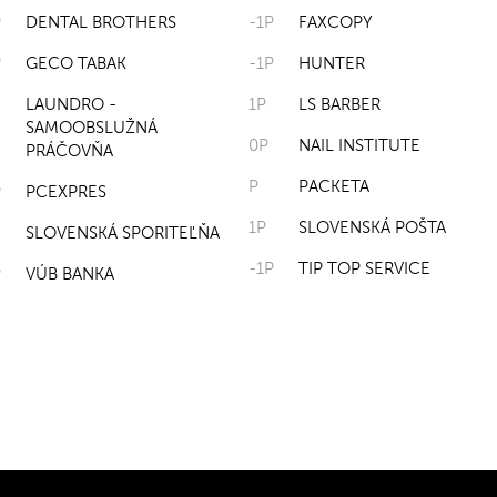
P
DENTAL BROTHERS
-1P
FAXCOPY
P
GECO TABAK
-1P
HUNTER
LAUNDRO -
1P
LS BARBER
SAMOOBSLUŽNÁ
0P
NAIL INSTITUTE
PRÁČOVŇA
P
PACKETA
P
PCEXPRES
1P
SLOVENSKÁ POŠTA
SLOVENSKÁ SPORITEĽŇA
-1P
TIP TOP SERVICE
P
VÚB BANKA