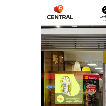
Otvá
ho
CEN
po –
SUP
po –
nede
GOL
po –