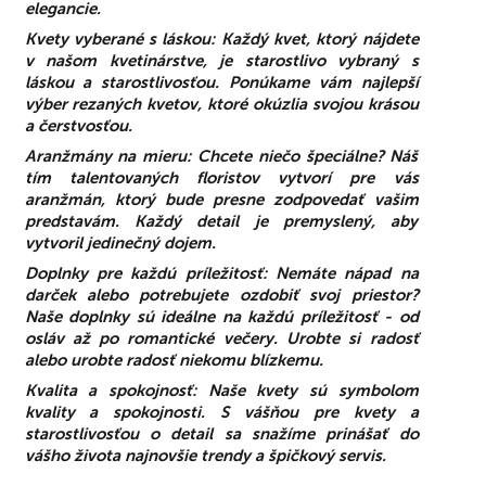
elegancie.
Kvety vyberané s láskou:
Každý kvet, ktorý nájdete
v našom kvetinárstve, je starostlivo vybraný s
láskou a starostlivosťou. Ponúkame vám najlepší
výber rezaných kvetov, ktoré okúzlia svojou krásou
a čerstvosťou.
Aranžmány na mieru:
Chcete niečo špeciálne? Náš
tím talentovaných floristov vytvorí pre vás
aranžmán, ktorý bude presne zodpovedať vašim
predstavám. Každý detail je premyslený, aby
vytvoril jedinečný dojem.
Doplnky pre každú príležitosť:
Nemáte nápad na
darček alebo potrebujete ozdobiť svoj priestor?
Naše doplnky sú ideálne na každú príležitosť - od
osláv až po romantické večery. Urobte si radosť
alebo urobte radosť niekomu blízkemu.
Kvalita a spokojnosť:
Naše kvety sú symbolom
kvality a spokojnosti. S vášňou pre kvety a
starostlivosťou o detail sa snažíme prinášať do
vášho života najnovšie trendy a špičkový servis.