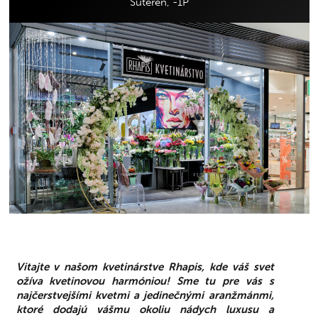
Suterén, -1P
Vitajte v našom kvetinárstve Rhapis, kde váš svet
ožíva kvetinovou harmóniou! Sme tu pre vás s
najčerstvejšími kvetmi a jedinečnými aranžmánmi,
ktoré dodajú vášmu okoliu nádych luxusu a