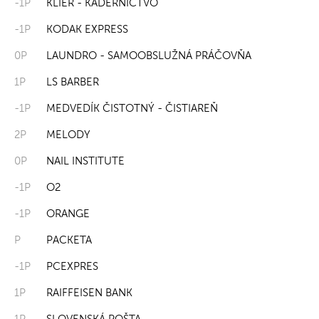
-1P
KLIER - KADERNÍCTVO
-1P
KODAK EXPRESS
0P
LAUNDRO - SAMOOBSLUŽNÁ PRÁČOVŇA
1P
LS BARBER
-1P
MEDVEDÍK ČISTOTNÝ - ČISTIAREŇ
2P
MELODY
0P
NAIL INSTITUTE
-1P
O2
-1P
ORANGE
P
PACKETA
-1P
PCEXPRES
1P
RAIFFEISEN BANK
1P
SLOVENSKÁ POŠTA