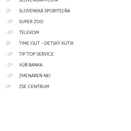
1P
SLOVENSKÁ SPORITEĽŇA
-1P
SUPER ZOO
-1P
TELEKOM
2P
TIME OUT - DETSKÝ KÚTIK
-1P
TIP TOP SERVICE
-1P
VÚB BANKA
-1P
ZMENÁREŇ NEI
1P
ZSE CENTRUM