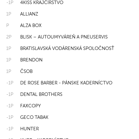
-1P
4KISS KRAJČÍRSTVO
1P
ALLIANZ
P
ALZA BOX
2P
BLISK – AUTOUMYVÁREŇ A PNEUSERVIS
1P
BRATISLAVSKÁ VODÁRENSKÁ SPOLOČNOSŤ
1P
BRENDON
1P
ČSOB
-1P
DE ROSE BARBER - PÁNSKE KADERNÍCTVO
-1P
DENTAL BROTHERS
-1P
FAXCOPY
-1P
GECO TABAK
-1P
HUNTER