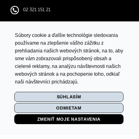
02 321 151 21
infocentral@central.sk
Súbory cookie a ďalšie technológie sledovania
Google mapy
používame na zlepšenie vášho zážitku z
prehliadania našich webových stránok, na to, aby
sme vám zobrazovali prispôsobený obsah a
VYHLÁSENIE O OCHRANE ÚDAJOV
cielené reklamy, na analýzu návštevnosti našich
LETNÁ SÚŤAŽ S ISTYLE
webových stránok a na pochopenie toho, odkiaľ
naši návštevníci prichádzajú.
PRAVIDLÁ SÚŤAŽE „BACK TO SCHOOL"
SÚHLASÍM
MULTI
ODMIETAM
NASTAVENIE COOKIES
ZMENIŤ MOJE NASTAVENIA
VIDEO MONITORING