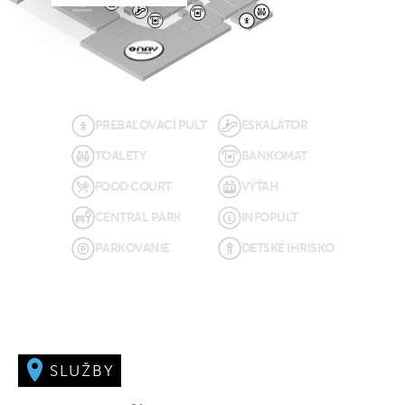
PREBAĽOVACÍ PULT
ESKALÁTOR
TOALETY
BANKOMAT
FOOD COURT
VÝŤAH
CENTRAL PARK
INFOPULT
PARKOVANIE
DETSKÉ IHRISKO
SLUŽBY