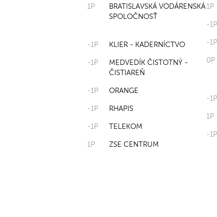
1P
BRATISLAVSKÁ VODÁRENSKÁ
1P
SPOLOČNOSŤ
-1
-1
-1P
KLIER - KADERNÍCTVO
0P
-1P
MEDVEDÍK ČISTOTNÝ -
ČISTIAREŇ
-1P
ORANGE
-1
-1P
RHAPIS
1P
-1P
TELEKOM
-1
1P
ZSE CENTRUM