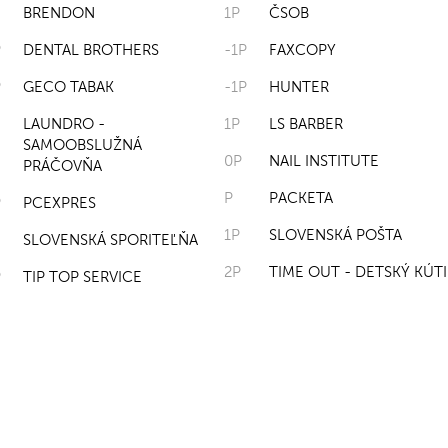
BRENDON
1P
ČSOB
P
DENTAL BROTHERS
-1P
FAXCOPY
P
GECO TABAK
-1P
HUNTER
LAUNDRO -
1P
LS BARBER
SAMOOBSLUŽNÁ
0P
NAIL INSTITUTE
PRÁČOVŇA
P
PACKETA
P
PCEXPRES
1P
SLOVENSKÁ POŠTA
SLOVENSKÁ SPORITEĽŇA
2P
TIME OUT - DETSKÝ KÚTI
P
TIP TOP SERVICE