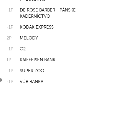
-1P
DE ROSE BARBER - PÁNSKE
KADERNÍCTVO
-1P
KODAK EXPRESS
2P
MELODY
-1P
O2
1P
RAIFFEISEN BANK
-1P
SUPER ZOO
K
-1P
VÚB BANKA