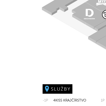
SLUŽBY
-1P
4KISS KRAJČÍRSTVO
1P