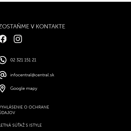
ZOSTAŇME V KONTAKTE
02 321 151 21
infocentral@central.sk
Google mapy
VYHLÁSENIE O OCHRANE
ÚDAJOV
LETNÁ SÚŤAŽ S ISTYLE