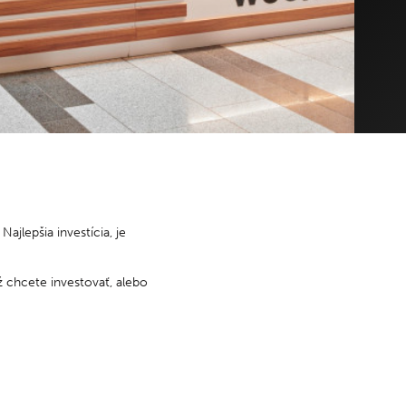
 ne: 8.00 – 22.00
so – ne: 16.00 – 22.00
 ELEKTRODOM
DETSKÝ KÚTIK - TIME OUT
 ne: 9.00 – 21.00
po – ne: 9.00 – 21.00
emné parkovisko je otvorené denne od 06.00 – 22.00h.
lepšia investícia, je
ž chcete investovať, alebo