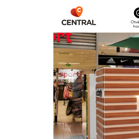
Otvá
ho
CEN
po –
SUP
po –
nede
GOL
po –