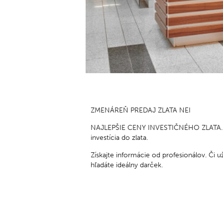
so –
NAY
po –
Podz
ZMENÁREŇ PREDAJ ZLATA NEI
NAJLEPŠIE CENY INVESTIČNÉHO ZLATA. Naj
investícia do zlata.
Získajte informácie od profesionálov. Či u
hľadáte ideálny darček.