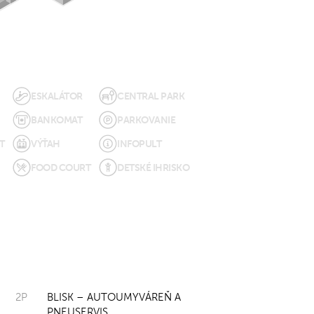
ESKALÁTOR
CENTRAL PARK
BANKOMAT
PARKOVANIE
T
VÝŤAH
INFOPULT
FOOD COURT
DETSKÉ IHRISKO
2P
BLISK – AUTOUMYVÁREŇ A
PNEUSERVIS