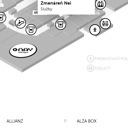
Zmenáreň Nei
Služby
PREBAĽOVACÍ PUL
TOALETY
ALLIANZ
P
ALZA BOX