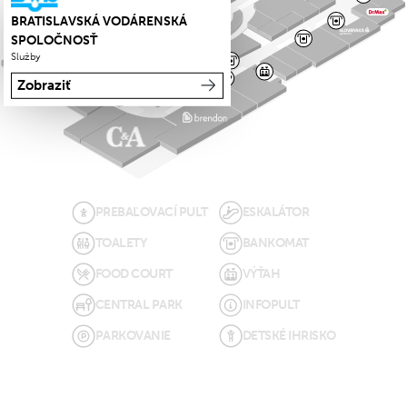
BRATISLAVSKÁ VODÁRENSKÁ
SPOLOČNOSŤ
Služby
Zobraziť
PREBAĽOVACÍ PULT
ESKALÁTOR
TOALETY
BANKOMAT
FOOD COURT
VÝŤAH
CENTRAL PARK
INFOPULT
PARKOVANIE
DETSKÉ IHRISKO