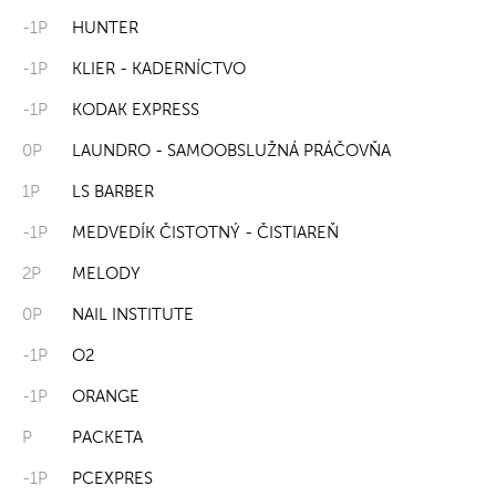
-1P
HUNTER
-1P
KLIER - KADERNÍCTVO
-1P
KODAK EXPRESS
0P
LAUNDRO - SAMOOBSLUŽNÁ PRÁČOVŇA
1P
LS BARBER
-1P
MEDVEDÍK ČISTOTNÝ - ČISTIAREŇ
2P
MELODY
0P
NAIL INSTITUTE
-1P
O2
-1P
ORANGE
P
PACKETA
-1P
PCEXPRES