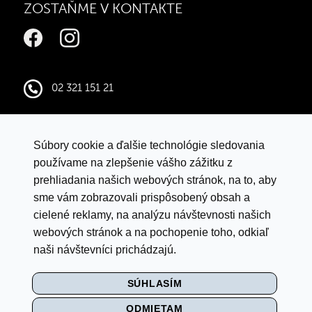
ZOSTAŇME V KONTAKTE
02 321 151 21
infocentral@central.sk
Súbory cookie a ďalšie technológie sledovania
Google mapy
používame na zlepšenie vášho zážitku z
prehliadania našich webových stránok, na to, aby
sme vám zobrazovali prispôsobený obsah a
VYHLÁSENIE O OCHRANE ÚDAJOV
cielené reklamy, na analýzu návštevnosti našich
LETNÁ SÚŤAŽ S ISTYLE
webových stránok a na pochopenie toho, odkiaľ
naši návštevníci prichádzajú.
PRAVIDLÁ SÚŤAŽE „BACK TO SCHOOL"
SÚHLASÍM
MULTI
ODMIETAM