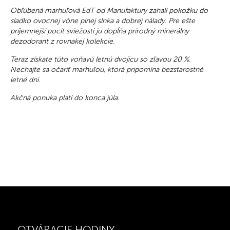
Obľúbená marhuľová EdT od Manufaktury zahalí pokožku do
sladko ovocnej vône plnej slnka a dobrej nálady. Pre ešte
príjemnejší pocit sviežosti ju dopĺňa prírodný minerálny
dezodorant z rovnakej kolekcie.
Teraz získate túto voňavú letnú dvojicu so zľavou 20 %.
Nechajte sa očariť marhuľou, ktorá pripomína bezstarostné
letné dni.
Akčná ponuka platí do konca júla.
OTVÁRACIE HODINY