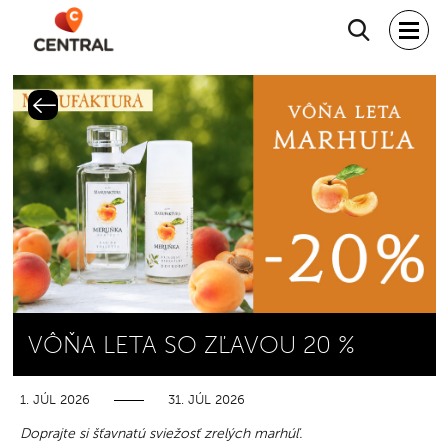
Hľadať
VÔŇA LETA SO ZĽAVOU 20 %
1. JÚL 2026
31. JÚL 2026
Doprajte si šťavnatú sviežosť zrelých marhúľ.